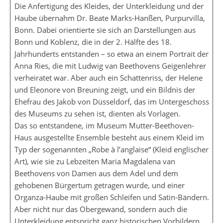
Die Anfertigung des Kleides, der Unterkleidung und der
Haube übernahm Dr. Beate Marks-Hanßen, Purpurvilla,
Bonn. Dabei orientierte sie sich an Darstellungen aus
Bonn und Koblenz, die in der 2. Hälfte des 18.
Jahrhunderts entstanden – so etwa an einem Portrait der
Anna Ries, die mit Ludwig van Beethovens Geigenlehrer
verheiratet war. Aber auch ein Schattenriss, der Helene
und Eleonore von Breuning zeigt, und ein Bildnis der
Ehefrau des Jakob von Düsseldorf, das im Untergeschoss
des Museums zu sehen ist, dienten als Vorlagen.
Das so entstandene, im Museum Mutter-Beethoven-
Haus ausgestellte Ensemble besteht aus einem Kleid im
Typ der sogenannten „Robe à l’anglaise“ (Kleid englischer
Art), wie sie zu Lebzeiten Maria Magdalena van
Beethovens von Damen aus dem Adel und dem
gehobenen Bürgertum getragen wurde, und einer
Organza-Haube mit großen Schleifen und Satin-Bändern.
Aber nicht nur das Obergewand, sondern auch die
Unterkleidung entspricht ganz historischen Vorbildern