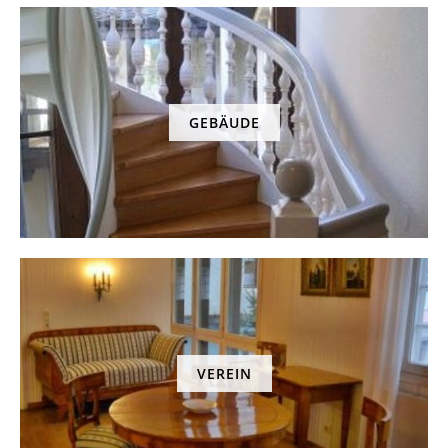
GEBÄUDE
VEREIN