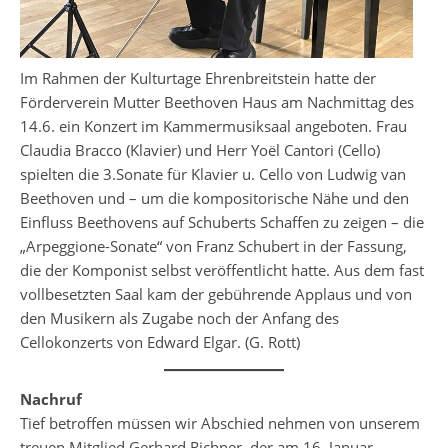
Im Rahmen der Kulturtage Ehrenbreitstein hatte der
Förderverein Mutter Beethoven Haus am Nachmittag des
14.6. ein Konzert im Kammermusiksaal angeboten. Frau
Claudia Bracco (Klavier) und Herr Yoël Cantori (Cello)
spielten die 3.Sonate für Klavier u. Cello von Ludwig van
Beethoven und – um die kompositorische Nähe und den
Einfluss Beethovens auf Schuberts Schaffen zu zeigen – die
„Arpeggione-Sonate“ von Franz Schubert in der Fassung,
die der Komponist selbst veröffentlicht hatte. Aus dem fast
vollbesetzten Saal kam der gebührende Applaus und von
den Musikern als Zugabe noch der Anfang des
Cellokonzerts von Edward Elgar. (G. Rott)
Nachruf
Tief betroffen müssen wir Abschied nehmen von unserem
treuen Mitglied Gerhard Richner, der am 16. Januar